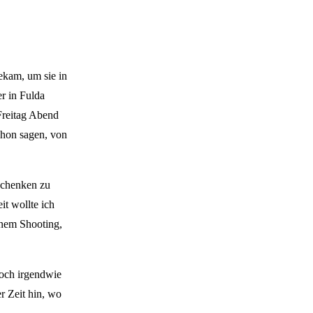
ekam, um sie in
r in Fulda
 Freitag Abend
schon sagen, von
 schenken zu
t wollte ich
inem Shooting,
doch irgendwie
r Zeit hin, wo