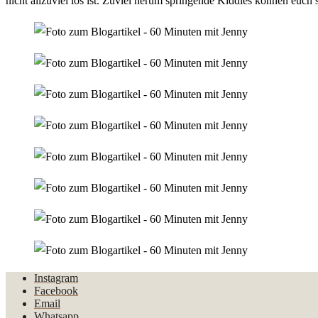
nicht allzuviel los ist. Zuviel herum springende Kiddies können euch
Instagram
Facebook
Email
Whatsapp