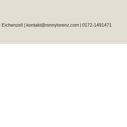
 Eichenzell | kontakt@ronnylorenz.com | 0172-1491471