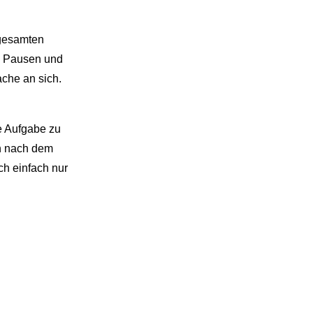
 gesamten
en Pausen und
ache an sich.
te Aufgabe zu
en nach dem
ch einfach nur