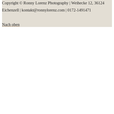
Copyright © Ronny Lorenz Photography | Weihecke 12, 36124
Eichenzell | kontakt@ronnylorenz.com | 0172-1491471
Nach oben