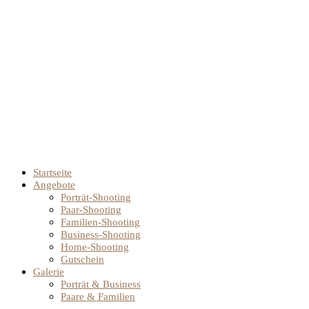
Startseite
Angebote
Porträt-Shooting
Paar-Shooting
Familien-Shooting
Business-Shooting
Home-Shooting
Gutschein
Galerie
Porträt & Business
Paare & Familien