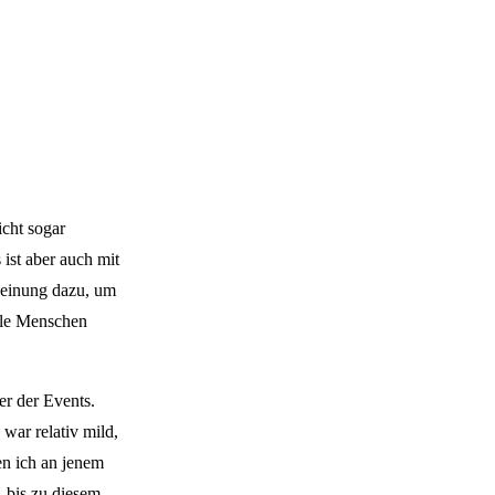
icht sogar
ist aber auch mit
/Meinung dazu, um
olle Menschen
er der Events.
war relativ mild,
en ich an jenem
, bis zu diesem