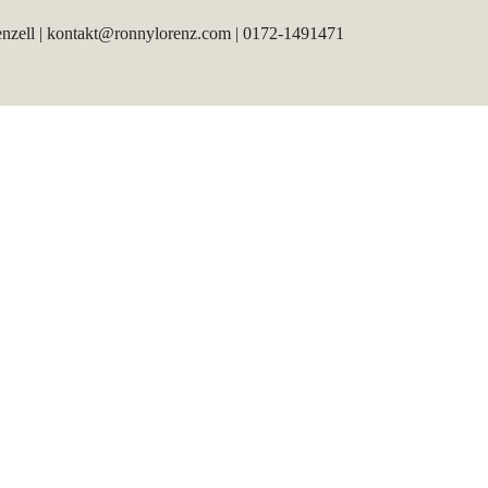
nzell | kontakt@ronnylorenz.com | 0172-1491471