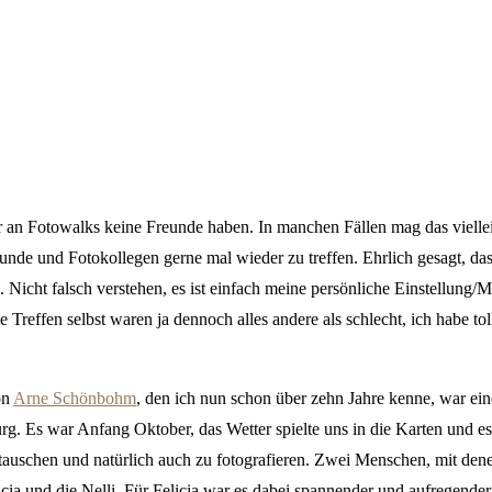
er an Fotowalks keine Freunde haben. In manchen Fällen mag das vielle
unde und Fotokollegen gerne mal wieder zu treffen. Ehrlich gesagt, das 
 Nicht falsch verstehen, es ist einfach meine persönliche Einstellung
 Treffen selbst waren ja dennoch alles andere als schlecht, ich habe t
on
Arne Schönbohm
, den ich nun schon über zehn Jahre kenne, war ein
 Es war Anfang Oktober, das Wetter spielte uns in die Karten und es 
tauschen und natürlich auch zu fotografieren. Zwei Menschen, mit den
ia und die Nelli. Für Felicia war es dabei spannender und aufregender